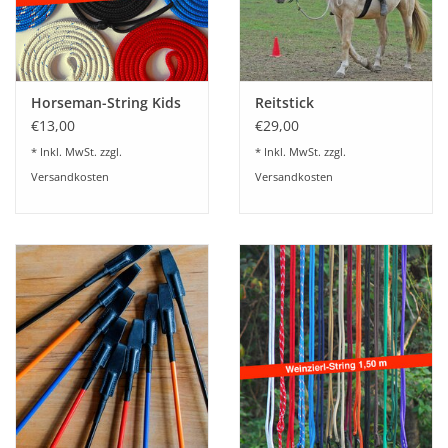
Horseman-String Kids
Reitstick
€13,00
€29,00
* Inkl. MwSt. zzgl.
* Inkl. MwSt. zzgl.
Versandkosten
Versandkosten