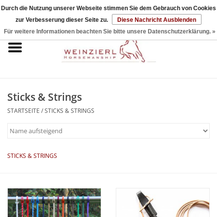
Durch die Nutzung unserer Webseite stimmen Sie dem Gebrauch von Cookies
zur Verbesserung dieser Seite zu.
Diese Nachricht Ausblenden
0 Artikel - €0,00
Für weitere Informationen beachten Sie bitte unsere Datenschutzerklärung. »
Startseite
DVDs & Bücher
Sticks & Strings
Halfter & Seile
STARTSEITE
/
STICKS & STRINGS
Sticks & Strings
Sets
STICKS & STRINGS
Zubehör
Reitpad