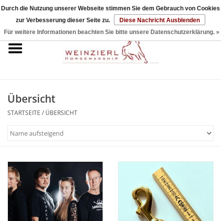
Durch die Nutzung unserer Webseite stimmen Sie dem Gebrauch von Cookies
zur Verbesserung dieser Seite zu.
Diese Nachricht Ausblenden
0 Artikel - €0,00
Für weitere Informationen beachten Sie bitte unsere Datenschutzerklärung. »
Startseite
DVDs & Bücher
Übersicht
Halfter & Seile
STARTSEITE
/
ÜBERSICHT
Sticks & Strings
Sets
Zubehör
Reitpad