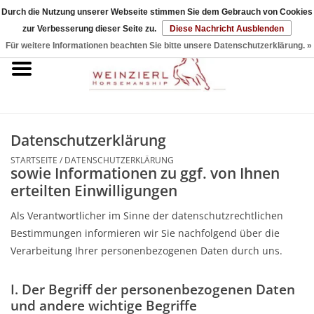
Durch die Nutzung unserer Webseite stimmen Sie dem Gebrauch von Cookies
zur Verbesserung dieser Seite zu.
Diese Nachricht Ausblenden
0 Artikel - €0,00
Für weitere Informationen beachten Sie bitte unsere Datenschutzerklärung. »
Startseite
DVDs & Bücher
Datenschutzerklärung
Halfter & Seile
STARTSEITE
/
DATENSCHUTZERKLÄRUNG
sowie Informationen zu ggf. von Ihnen
Sticks & Strings
erteilten Einwilligungen
Als Verantwortlicher im Sinne der datenschutzrechtlichen
Sets
Bestimmungen informieren wir Sie nachfolgend über die
Verarbeitung Ihrer personenbezogenen Daten durch uns.
Zubehör
I. Der Begriff der personenbezogenen Daten
und andere wichtige Begriffe
Reitpad