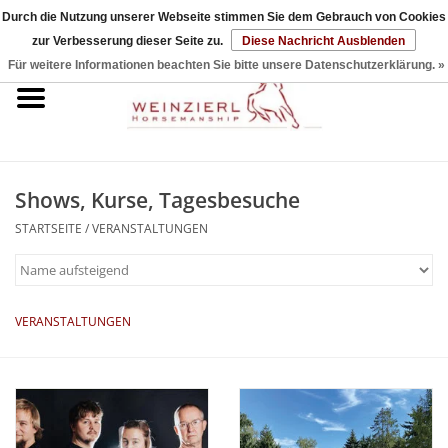
Durch die Nutzung unserer Webseite stimmen Sie dem Gebrauch von Cookies
zur Verbesserung dieser Seite zu.
Diese Nachricht Ausblenden
0 Artikel - €0,00
Für weitere Informationen beachten Sie bitte unsere Datenschutzerklärung. »
Startseite
DVDs & Bücher
Shows, Kurse, Tagesbesuche
Halfter & Seile
STARTSEITE
/
VERANSTALTUNGEN
Sticks & Strings
Sets
VERANSTALTUNGEN
Zubehör
Reitpad