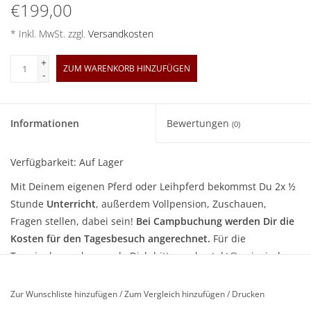
€199,00
* Inkl. MwSt. zzgl.
Versandkosten
+
ZUM WARENKORB HINZUFÜGEN
-
Informationen
Bewertungen
(0)
Verfügbarkeit:
Auf Lager
Mit Deinem eigenen Pferd oder Leihpferd bekommst Du 2x ½
Stunde
Unterricht
, außerdem Vollpension, Zuschauen,
Fragen stellen, dabei sein!
Bei Campbuchung werden Dir die
Kosten für den Tagesbesuch angerechnet.
Für die
Terminabsprache wende Dich bitte an:
kontakt@weinzierl-
horsemanship.de
oder Tel.: 015678707400
Zur Wunschliste hinzufügen
/
Zum Vergleich hinzufügen
/
Drucken
Die besondere Atmosphäre von Neu Drefahl schnuppern:
für