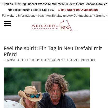
Durch die Nutzung unserer Webseite stimmen Sie dem Gebrauch von Cookies
zur Verbesserung dieser Seite zu.
Diese Nachricht Ausblenden
0 Artikel - €0,00
Für weitere Informationen beachten Sie bitte unsere Datenschutzerklärung. »
Startseite
DVDs & Bücher
Feel the spirit: Ein Tag in Neu Drefahl mit
Halfter & Seile
Pferd
STARTSEITE
/
FEEL THE SPIRIT: EIN TAG IN NEU DREFAHL MIT PFERD
Sticks & Strings
Sets
Zubehör
Reitpad