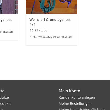
agenset
Weinzierl Grundlagenset
4+4
ab €173,50
andkosten
* Inkl. MwSt. zzgl.
Versandkosten
te
Mein Konto
odukte
Kundenkonto anlegen
rodukte
Meine Bestellungen
te
Meine Nachrichten (Tickets)