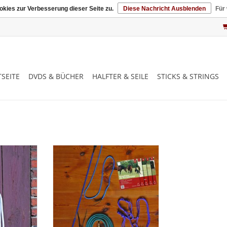
kies zur Verbesserung dieser Seite zu.
Diese Nachricht Ausblenden
Für
SEITE
DVDS & BÜCHER
HALFTER & SEILE
STICKS & STRINGS
Set mit 4erDVD, Knotenhafter,
Führseil, Stick und String
, Fühseil,
d String