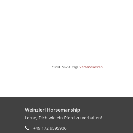
* Inkl. MwSt. zzgl.
Versandkosten
Weinzierl Horsemanship
Lerne, Dich wie ein Pferd zu verhalten!
+49 172 9595906