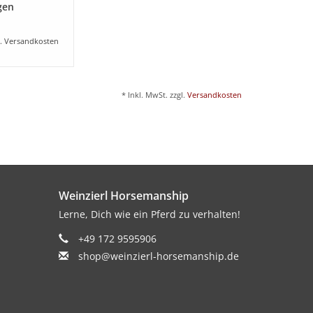
gen
l.
Versandkosten
* Inkl. MwSt. zzgl.
Versandkosten
Weinzierl Horsemanship
Lerne, Dich wie ein Pferd zu verhalten!
+49 172 9595906
shop@weinzierl-horsemanship.de