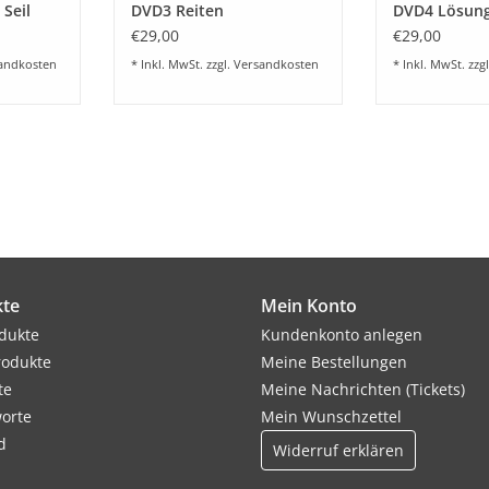
Seil
DVD3 Reiten
DVD4 Lösun
€29,00
€29,00
andkosten
* Inkl. MwSt. zzgl.
Versandkosten
* Inkl. MwSt. zzg
te
Mein Konto
odukte
Kundenkonto anlegen
rodukte
Meine Bestellungen
te
Meine Nachrichten (Tickets)
orte
Mein Wunschzettel
d
Widerruf erklären