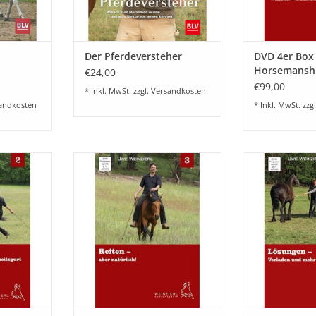
Der Pferdeversteher
DVD 4er Box
Horsemansh
€24,00
€99,00
* Inkl. MwSt. zzgl.
Versandkosten
andkosten
* Inkl. MwSt. zzg
 mit
Die dritte DVD der Lehr-Reihe
Die vierte DVD
zweite DVD
Grundlagen des Horsemanship
Grundlagen de
dlagen des
ip