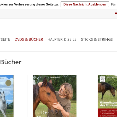
kies zur Verbesserung dieser Seite zu.
Diese Nachricht Ausblenden
Für
SEITE
DVDS & BÜCHER
HALFTER & SEILE
STICKS & STRINGS
 Bücher
xisbuch
Der Pferdeversteher: Wie ich zum
Das komplette 
Horseman wurde und was Sie
m sicheren
daraus lernen können
er
ar mit Step-
lgen