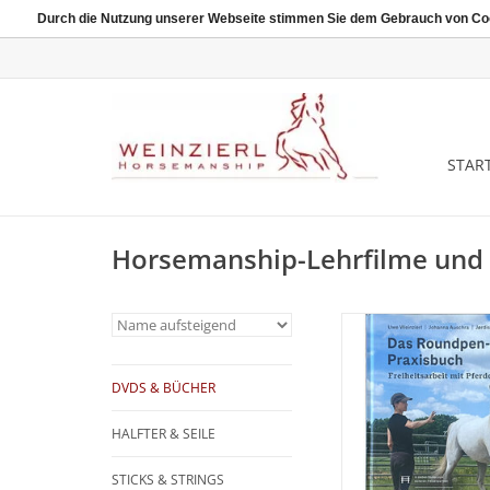
Durch die Nutzung unserer Webseite stimmen Sie dem Gebrauch von Coo
START
Horsemanship-Lehrfilme und
Das Roundpen-Pra
· In sieben Stufen zu
DVDS & BÜCHER
Freizeitpartn
· Leicht nachvollziehb
by-Step-Fotofo
HALFTER & SEILE
STICKS & STRINGS