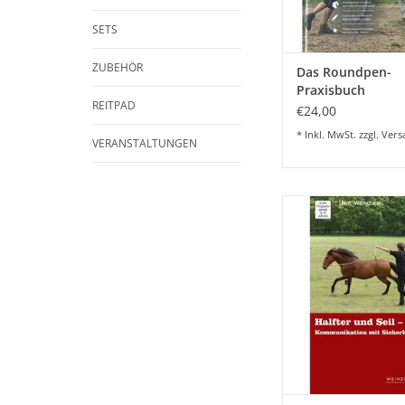
SETS
ZUBEHÖR
Das Roundpen-
Praxisbuch
REITPAD
€24,00
* Inkl. MwSt. zzgl.
Vers
VERANSTALTUNGEN
Kommunikation
Sicherheitsgurt,die 
der Lehr-Reihe Grun
Horsemansh