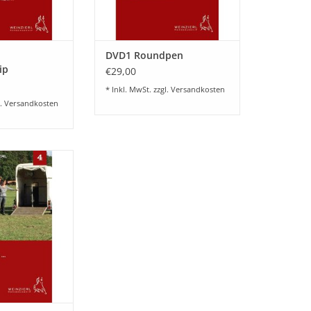
DVD1 Roundpen
ip
€29,00
* Inkl. MwSt. zzgl.
Versandkosten
l.
Versandkosten
 der Lehr-Reihe
s Horsemanship