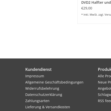
DVD2 Halfter und 
€29,00
* Inkl. MwSt. zzgl.
Vers
Kundendienst
Produk
Impressum
Alle Pr
Allgemeine Geschäftsbedingungen
Neue P
Widerrufsbelehrung
Angebo
Datenschutzerklärung
Schlagw
Zahlungsarten
RSS fee
Lieferung & Versandkosten