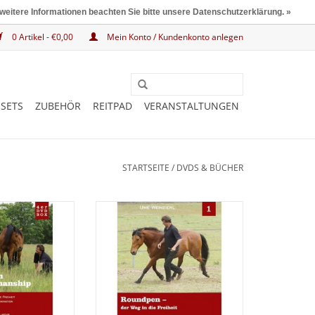
 weitere Informationen beachten Sie bitte unsere Datenschutzerklärung. »
0 Artikel - €0,00
Mein Konto / Kundenkonto anlegen
SETS
ZUBEHÖR
REITPAD
VERANSTALTUNGEN
STARTSEITE
/
DVDS & BÜCHER
Set aus 4 DVD's
Der Weg in die Freiheit. Die erste
DVD der Lehr-Reihe Grundlagen
des Horsemanship