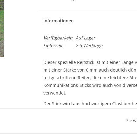
Informationen
Verfügbarkeit:
Auf Lager
Lieferzeit:
2-3 Werktage
Dieser spezielle Reitstick ist mit einer Läng
mit einer Stärke von 6 mm auch deutlich dünn
fortgeschrittene Reiter, die eine leichtere Al
Kommunikations-Sticks wird auch von divers
verwendet.
Der Stick wird aus hochwertigem Glasfiber he
deutlich biegsamer als die normalen Carrot Sti
man auch hiermit dem Pferd ein Gefühl geben
Zur W