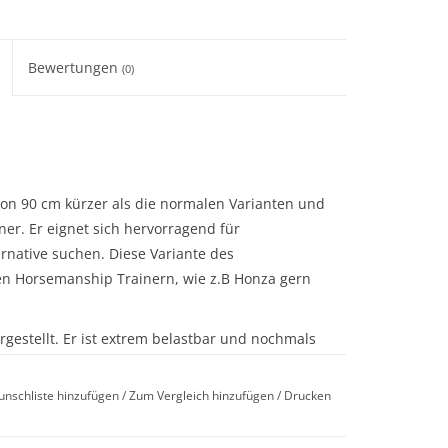
Bewertungen
(0)
e von 90 cm kürzer als die normalen Varianten und
er. Er eignet sich hervorragend für
ternative suchen. Diese Variante des
en Horsemanship Trainern, wie z.B Honza gern
rgestellt. Er ist extrem belastbar und nochmals
cks. Trotzdem ist er fester als eine Gerte, so das
 kann, z.B. auf stetigen Druck zu weichen.
unschliste hinzufügen
/
Zum Vergleich hinzufügen
/
Drucken