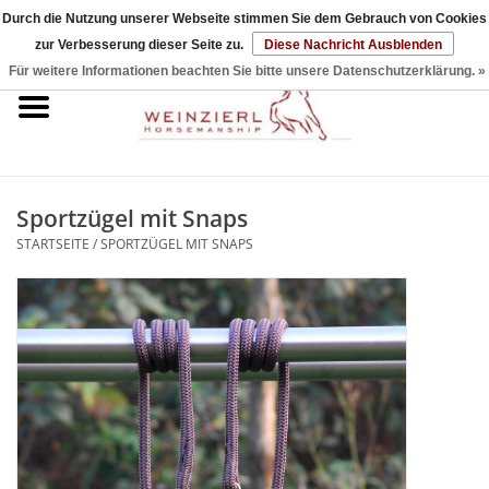
Durch die Nutzung unserer Webseite stimmen Sie dem Gebrauch von Cookies
zur Verbesserung dieser Seite zu.
Diese Nachricht Ausblenden
0 Artikel - €0,00
Für weitere Informationen beachten Sie bitte unsere Datenschutzerklärung. »
Startseite
DVDs & Bücher
Sportzügel mit Snaps
Halfter & Seile
STARTSEITE
/
SPORTZÜGEL MIT SNAPS
Sticks & Strings
Sets
Zubehör
Reitpad