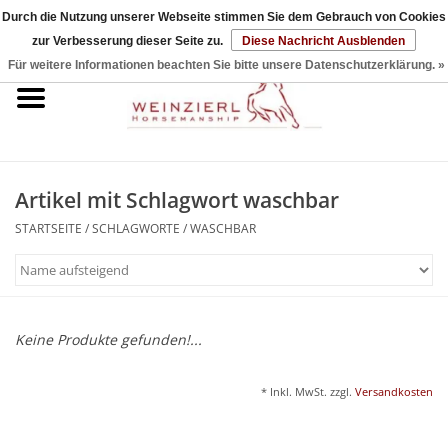
Durch die Nutzung unserer Webseite stimmen Sie dem Gebrauch von Cookies
zur Verbesserung dieser Seite zu.
Diese Nachricht Ausblenden
0 Artikel - €0,00
Für weitere Informationen beachten Sie bitte unsere Datenschutzerklärung. »
Startseite
DVDs & Bücher
Artikel mit Schlagwort waschbar
Halfter & Seile
STARTSEITE
/
SCHLAGWORTE
/
WASCHBAR
Sticks & Strings
Sets
Keine Produkte gefunden!...
Zubehör
* Inkl. MwSt. zzgl.
Versandkosten
Reitpad